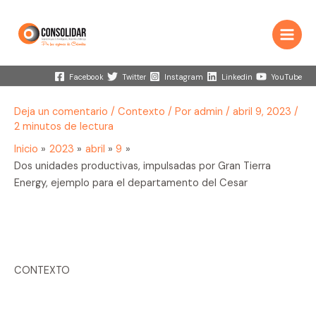
Ir
al
contenido
Main
Menu
Facebook
Twitter
Instagram
Linkedin
YouTube
Deja un comentario
/
Contexto
/ Por
admin
/
abril 9, 2023
/
2 minutos de lectura
Inicio
2023
abril
9
Dos unidades productivas, impulsadas por Gran Tierra
Energy, ejemplo para el departamento del Cesar
CONTEXTO