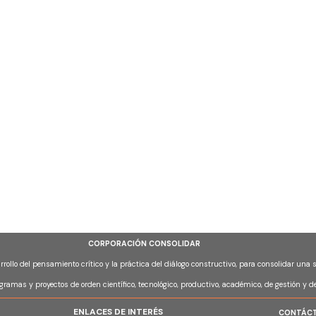
CORPORACIÓN CONSOLIDAR
arrollo del pensamiento crítico y la práctica del diálogo constructivo, para consolidar una
ogramas y proyectos de orden científico, tecnológico, productivo, académico, de gestión y d
ENLACES DE INTERÉS
CONTÁC