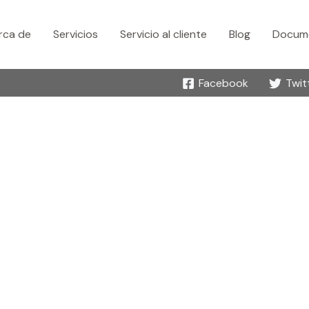
rca de
Servicios
Servicio al cliente
Blog
Docume
Facebook
Twit