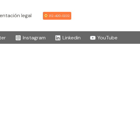
ntación legal
312-420-0232
ter
Instagram
Linkedin
YouTube