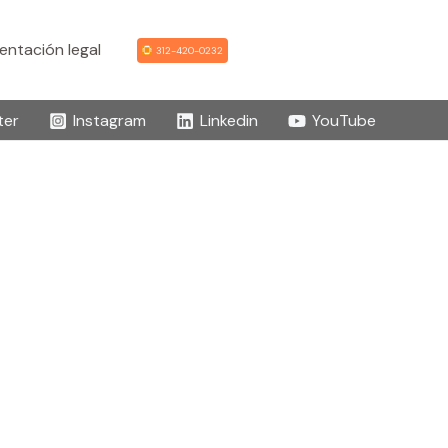
ntación legal
312-420-0232
ter
Instagram
Linkedin
YouTube