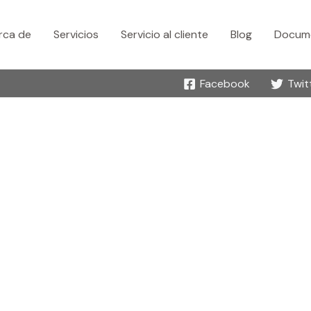
rca de
Servicios
Servicio al cliente
Blog
Docume
Facebook
Twit