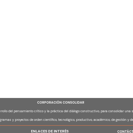
CORPORACIÓN CONSOLIDAR
arrollo del pensamiento crítico y la práctica del diálogo constructivo, para consolidar una
ogramas y proyectos de orden científico, tecnológico, productivo, académico, de gestión y d
ENLACES DE INTERÉS
CONTÁC