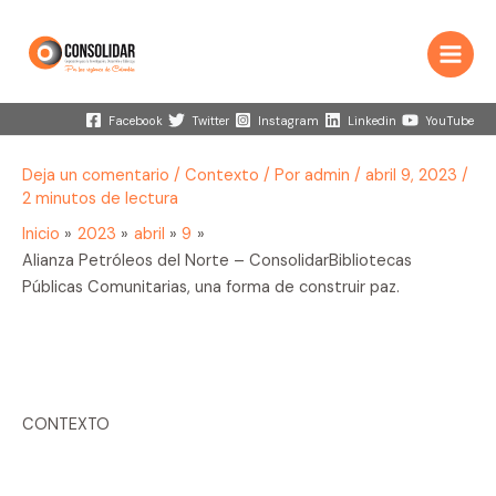
Ir
al
contenido
Main
Menu
Facebook
Twitter
Instagram
Linkedin
YouTube
Deja un comentario
/
Contexto
/ Por
admin
/
abril 9, 2023
/
2 minutos de lectura
Inicio
2023
abril
9
Alianza Petróleos del Norte – ConsolidarBibliotecas
Públicas Comunitarias, una forma de construir paz.
CONTEXTO