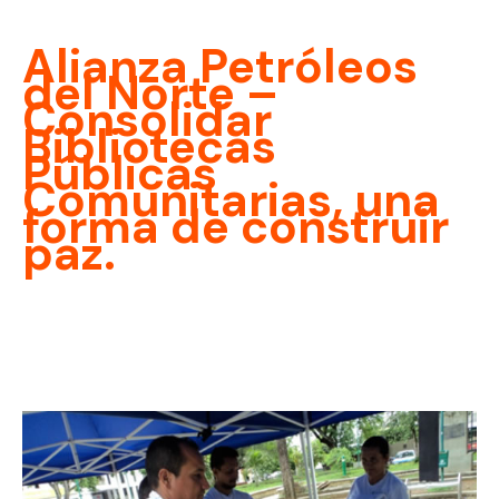
Alianza Petróleos
del Norte –
Consolidar
Bibliotecas
Públicas
Comunitarias, una
forma de construir
paz.