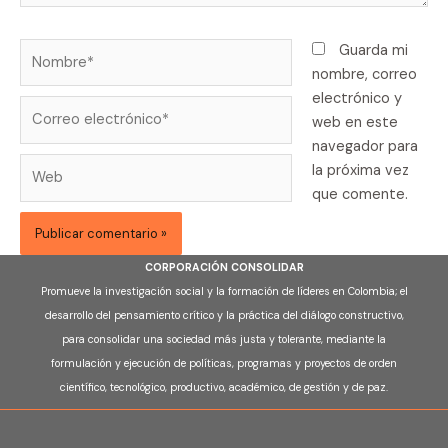
Nombre*
Guarda mi
nombre, correo
electrónico y
Correo
web en este
electrónico*
navegador para
Web
la próxima vez
que comente.
CORPORACIÓN CONSOLIDAR
Promueve la investigación social y la formación de líderes en Colombia; el
desarrollo del pensamiento crítico y la práctica del diálogo constructivo,
para consolidar una sociedad más justa y tolerante, mediante la
formulación y ejecución de políticas, programas y proyectos de orden
científico, tecnológico, productivo, académico, de gestión y de paz.