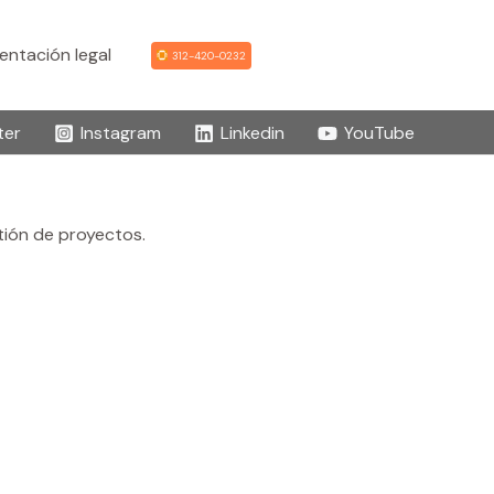
ntación legal
312-420-0232
ter
Instagram
Linkedin
YouTube
stión de proyectos.