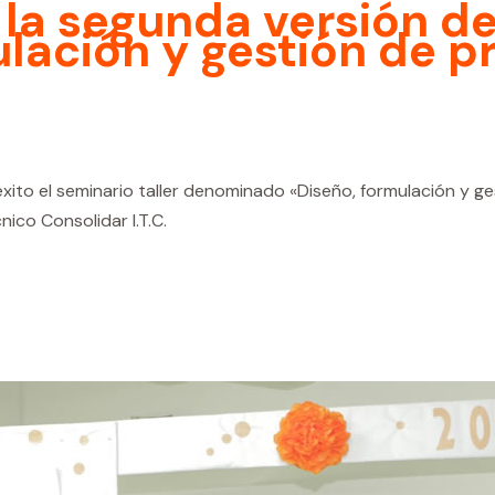
la segunda versión del
lación y gestión de p
ito el seminario taller denominado «Diseño, formulación y g
cnico Consolidar I.T.C.