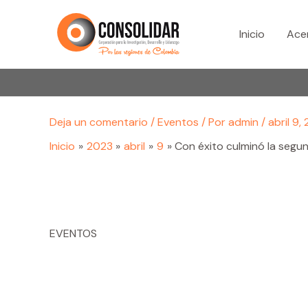
Ir
al
Inicio
Ace
contenido
Deja un comentario
/
Eventos
/ Por
admin
/
abril 9,
Inicio
2023
abril
9
Con éxito culminó la segun
EVENTOS