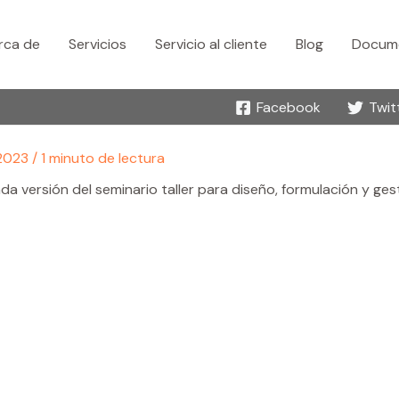
rca de
Servicios
Servicio al cliente
Blog
Docume
Facebook
Twit
 2023
/
1 minuto de lectura
da versión del seminario taller para diseño, formulación y ge