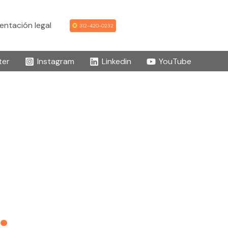
ntación legal
312-420-0232
ter
Instagram
Linkedin
YouTube