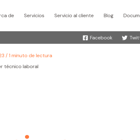
rca de
Servicios
Servicio al cliente
Blog
Docume
Facebook
Twit
23
/
1 minuto de lectura
er técnico laboral