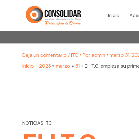
Ir
al
Inicio
Ace
contenido
Deja un comentario
/
ITC
/ Por
admin
/
marzo 31, 20
Inicio
2023
marzo
31
El I.T.C. empieza su prim
NOTICIAS ITC