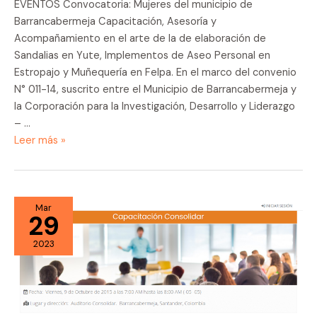
EVENTOS Convocatoria: Mujeres del municipio de
Barrancabermeja Capacitación, Asesoría y
Acompañamiento en el arte de la de elaboración de
Sandalias en Yute, Implementos de Aseo Personal en
Estropajo y Muñequería en Felpa. En el marco del convenio
N° 011-14, suscrito entre el Municipio de Barrancabermeja y
la Corporación para la Investigación, Desarrollo y Liderazgo
– …
Convocatoria:
Leer más »
Mujeres
del
municipio
de
Mar
29
Barrancabermeja
2023