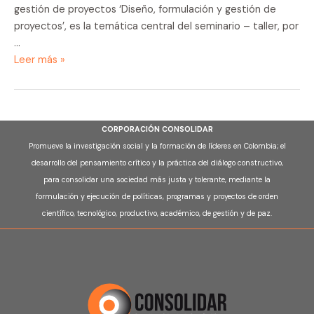
gestión de proyectos ‘Diseño, formulación y gestión de
proyectos’, es la temática central del seminario – taller, por
…
Seminario
Leer más »
taller
del
ITC
CORPORACIÓN CONSOLIDAR
Promueve la investigación social y la formación de líderes en Colombia; el
desarrollo del pensamiento crítico y la práctica del diálogo constructivo,
para consolidar una sociedad más justa y tolerante, mediante la
formulación y ejecución de políticas, programas y proyectos de orden
científico, tecnológico, productivo, académico, de gestión y de paz.