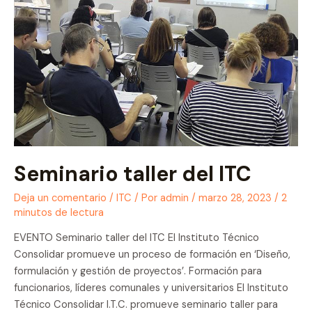
S.A.
Seminario taller del ITC
Deja un comentario
/
ITC
/ Por
admin
/
marzo 28, 2023
/
2
minutos de lectura
EVENTO Seminario taller del ITC El Instituto Técnico
Consolidar promueve un proceso de formación en ‘Diseño,
formulación y gestión de proyectos’. Formación para
funcionarios, líderes comunales y universitarios El Instituto
Técnico Consolidar I.T.C. promueve seminario taller para