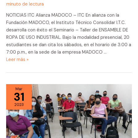
minuto de lectura
NOTICIAS ITC Alianza MADOCO – ITC En alianza con la
Fundación MADOCO, el Instituto Técnico Consolidar I.T.C.
desarrolla con éxito el Seminario – Taller de ENSAMBLE DE
ROPA DE USO INDUSTRIAL. Bajo la modalidad presencial, 20
estudiantes se dan cita los sábados, en el horario de 3:00 a
7:00 p.m., en la sede de la empresa MADOCO …
Alianza
Leer más »
MADOCO
–
ITC
Mar
31
2023