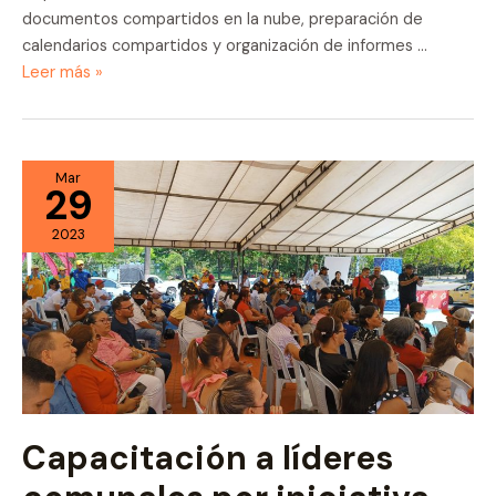
documentos compartidos en la nube, preparación de
calendarios compartidos y organización de informes …
Capacitación
Leer más »
Corporación
consolidar
Mar
29
2023
Capacitación a líderes