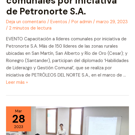
comunales por iniciativa
de Petronorte S.A.
Deja un comentario
/
Eventos
/ Por
admin
/
marzo 29, 2023
/
2 minutos de lectura
EVENTO Capacitación a líderes comunales por iniciativa de
Petronorte S.A. Más de 150 líderes de las zonas rurales
ubicadas en San Martín, San Alberto y Río de Oro (Cesar); y
Rionegro (Santander), participan del diplomado ‘Habilidades
de Liderazgo y Gestión Comunal’, que se realiza por
iniciativa de PETRÓLEOS DEL NORTE S.A., en el marco de …
Capacitación
Leer más »
a
líderes
comunales
por
Mar
28
iniciativa
de
2023
Petronorte