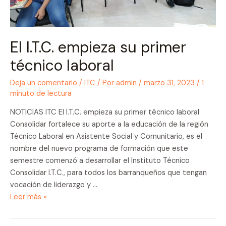
El I.T.C. empieza su primer
técnico laboral
Deja un comentario
/
ITC
/ Por
admin
/
marzo 31, 2023
/
1
minuto de lectura
NOTICIAS ITC El I.T.C. empieza su primer técnico laboral
Consolidar fortalece su aporte a la educación de la región
Técnico Laboral en Asistente Social y Comunitario, es el
nombre del nuevo programa de formación que este
semestre comenzó a desarrollar el Instituto Técnico
Consolidar I.T.C., para todos los barranqueños que tengan
vocación de liderazgo y …
El
Leer más »
I.T.C.
empieza