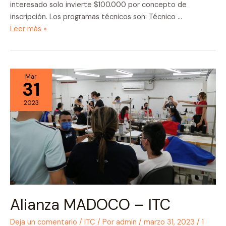
interesado solo invierte $100.000 por concepto de
inscripción. Los programas técnicos son: Técnico …
Abiertas
Leer más »
las
inscripciones
en
el
Mar
31
ITC
2023
Alianza MADOCO – ITC
Deja un comentario
/
ITC
/ Por
admin
/
marzo 31, 2023
/
1