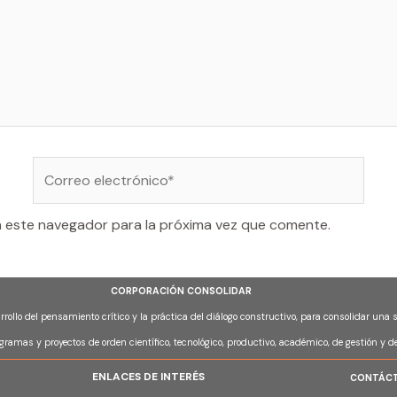
Correo
electrónico*
n este navegador para la próxima vez que comente.
CORPORACIÓN CONSOLIDAR
arrollo del pensamiento crítico y la práctica del diálogo constructivo, para consolidar una
ogramas y proyectos de orden científico, tecnológico, productivo, académico, de gestión y d
ENLACES DE INTERÉS
CONTÁC