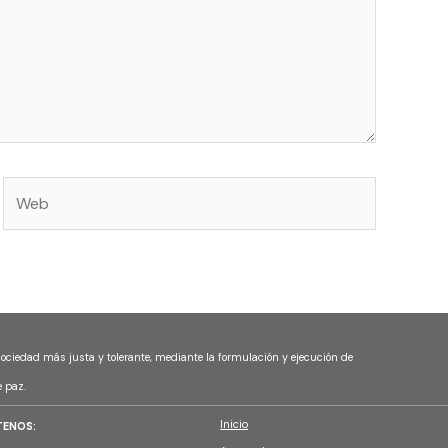
Web
 sociedad más justa y tolerante, mediante la formulación y ejecución de
e paz.
Inicio
TENOS: