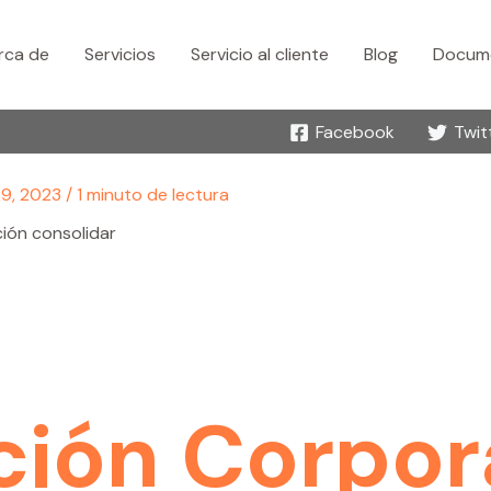
rca de
Servicios
Servicio al cliente
Blog
Docume
Facebook
Twit
9, 2023
/
1 minuto de lectura
ión consolidar
ción Corpor