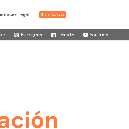
ntación legal
312-420-0232
ter
Instagram
Linkedin
YouTube
ación