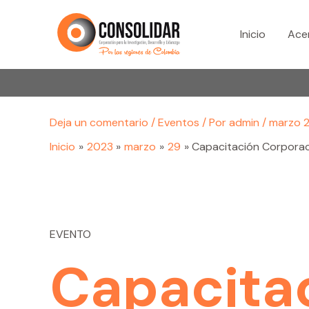
Ir
al
Inicio
Ace
contenido
Deja un comentario
/
Eventos
/ Por
admin
/
marzo 2
Inicio
2023
marzo
29
Capacitación Corporac
EVENTO
Capacita