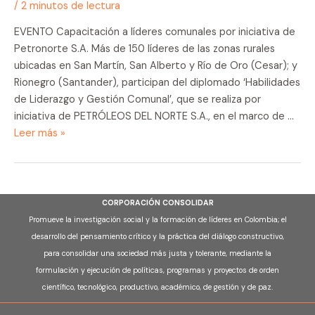
/
2 minutos de lectura
EVENTO Capacitación a líderes comunales por iniciativa de
Petronorte S.A. Más de 150 líderes de las zonas rurales
ubicadas en San Martín, San Alberto y Río de Oro (Cesar); y
Rionegro (Santander), participan del diplomado ‘Habilidades
de Liderazgo y Gestión Comunal’, que se realiza por
iniciativa de PETRÓLEOS DEL NORTE S.A., en el marco de …
Capacitación
Leer más »
a
líderes
comunales
por
CORPORACIÓN CONSOLIDAR
iniciativa
Promueve la investigación social y la formación de líderes en Colombia; el
de
desarrollo del pensamiento crítico y la práctica del diálogo constructivo,
Petronorte
para consolidar una sociedad más justa y tolerante, mediante la
S.A.
formulación y ejecución de políticas, programas y proyectos de orden
científico, tecnológico, productivo, académico, de gestión y de paz.