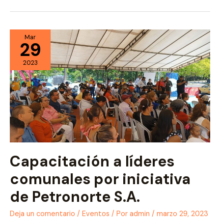
Corporación
consolidar
Mar
29
2023
Capacitación a líderes
comunales por iniciativa
de Petronorte S.A.
Deja un comentario
/
Eventos
/ Por
admin
/
marzo 29, 2023