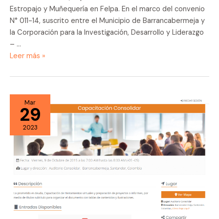
Estropajo y Muñequería en Felpa. En el marco del convenio
N° 011-14, suscrito entre el Municipio de Barrancabermeja y
la Corporación para la Investigación, Desarrollo y Liderazgo
– …
Convocatoria:
Leer más »
Mujeres
del
municipio
de
Mar
29
Barrancabermeja
2023