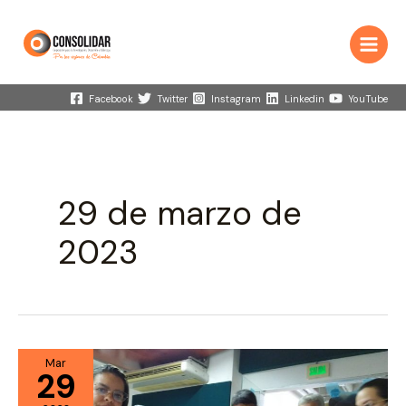
Ir
al
contenido
Main
Menu
Facebook
Twitter
Instagram
Linkedin
YouTube
29 de marzo de
2023
Mar
29